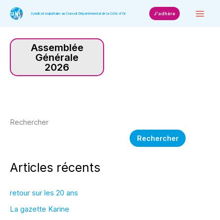
Aller
J'adhère
Syndicat majoritaire au Conseil Départemental de la Côte d'Or
au
contenu
Assemblée
Générale
2026
Rechercher
Rechercher
Articles récents
retour sur les 20 ans
La gazette Karine